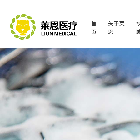
首
关于莱
页
恩